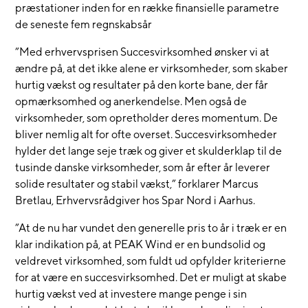
præstationer inden for en række finansielle parametre
de seneste fem regnskabsår
”Med erhvervsprisen Succesvirksomhed ønsker vi at
ændre på, at det ikke alene er virksomheder, som skaber
hurtig vækst og resultater på den korte bane, der får
opmærksomhed og anerkendelse. Men også de
virksomheder, som opretholder deres momentum. De
bliver nemlig alt for ofte overset. Succesvirksomheder
hylder det lange seje træk og giver et skulderklap til de
tusinde danske virksomheder, som år efter år leverer
solide resultater og stabil vækst,” forklarer Marcus
Bretlau, Erhvervsrådgiver hos Spar Nord i Aarhus.
”At de nu har vundet den generelle pris to år i træk er en
klar indikation på, at PEAK Wind er en bundsolid og
veldrevet virksomhed, som fuldt ud opfylder kriterierne
for at være en succesvirksomhed. Det er muligt at skabe
hurtig vækst ved at investere mange penge i sin