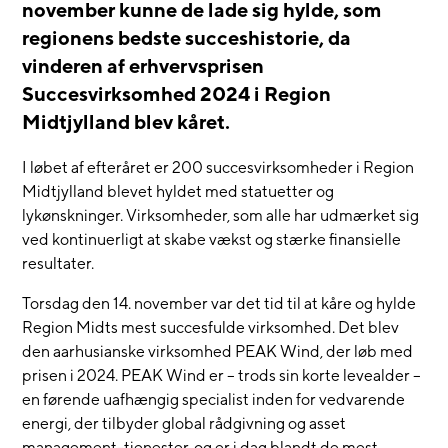
november kunne de lade sig hylde, som
regionens bedste succeshistorie, da
vinderen af erhvervsprisen
Succesvirksomhed 2024 i Region
Midtjylland blev kåret.
I løbet af efteråret er 200 succesvirksomheder i Region
Midtjylland blevet hyldet med statuetter og
lykønskninger. Virksomheder, som alle har udmærket sig
ved kontinuerligt at skabe vækst og stærke finansielle
resultater.
Torsdag den 14. november var det tid til at kåre og hylde
Region Midts mest succesfulde virksomhed. Det blev
den aarhusianske virksomhed PEAK Wind, der løb med
prisen i 2024. PEAK Wind er – trods sin korte levealder –
en førende uafhængig specialist inden for vedvarende
energi, der tilbyder global rådgivning og asset
management-tjenester, og er i dag blandt de mest